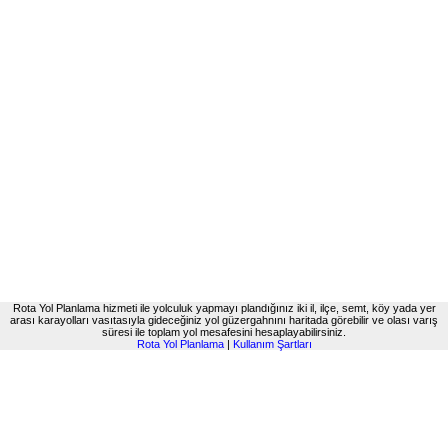
Rota Yol Planlama hizmeti ile yolculuk yapmayı plandığınız iki il, ilçe, semt, köy yada yer
arası karayolları vasıtasıyla gideceğiniz yol güzergahnını haritada görebilir ve olası varış
süresi ile toplam yol mesafesini hesaplayabilirsiniz.
Rota Yol Planlama
|
Kullanım Şartları