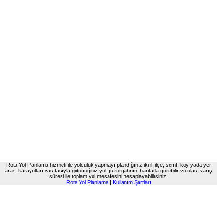
Rota Yol Planlama hizmeti ile yolculuk yapmayı plandığınız iki il, ilçe, semt, köy yada yer
arası karayolları vasıtasıyla gideceğiniz yol güzergahnını haritada görebilir ve olası varış
süresi ile toplam yol mesafesini hesaplayabilirsiniz.
Rota Yol Planlama
|
Kullanım Şartları