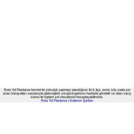
Rota Yol Planlama hizmeti ile yolculuk yapmayı plandığınız iki il, ilçe, semt, köy yada yer
arası karayolları vasıtasıyla gideceğiniz yol güzergahnını haritada görebilir ve olası varış
süresi ile toplam yol mesafesini hesaplayabilirsiniz.
Rota Yol Planlama
|
Kullanım Şartları