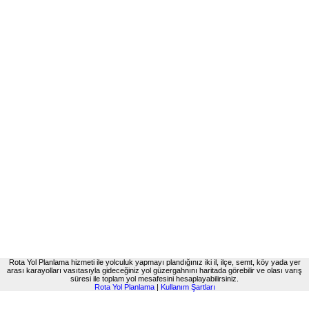
Rota Yol Planlama hizmeti ile yolculuk yapmayı plandığınız iki il, ilçe, semt, köy yada yer
arası karayolları vasıtasıyla gideceğiniz yol güzergahnını haritada görebilir ve olası varış
süresi ile toplam yol mesafesini hesaplayabilirsiniz.
Rota Yol Planlama
|
Kullanım Şartları