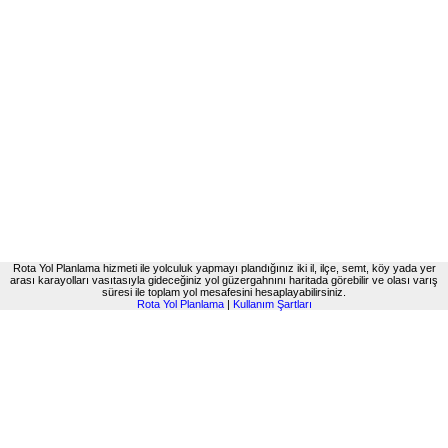
Rota Yol Planlama hizmeti ile yolculuk yapmayı plandığınız iki il, ilçe, semt, köy yada yer
arası karayolları vasıtasıyla gideceğiniz yol güzergahnını haritada görebilir ve olası varış
süresi ile toplam yol mesafesini hesaplayabilirsiniz.
Rota Yol Planlama
|
Kullanım Şartları