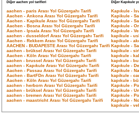
Diğer aachen yol tarifleri
Diğer Kapıkule yol
aachen - paris Arası Yol Güzergahı Tarifi
Kapıkule - İs
Aachen - Ankona Arası Yol Güzergahı Tarifi
Kapikule - Sa
Aachen - Kapikule Arası Yol Güzergahı Tarifi
Kapıkule - Sa
Aachen - Bosna Arası Yol Güzergahı Tarifi
Kapıkule - Om
Aachen - Ipsala Arası Yol Güzergahı Tarifi
Kapıkule - Ve
aachen - dusseldorf Arası Yol Güzergahı Tarifi
kapikule - us
Aachen - Rekkem Arası Yol Güzergahı Tarifi
kapikule - ak
AACHEN - BUDAPESTE Arası Yol Güzergahı Tarifi
Kapıkule - Sa
aachen - brüksel Arası Yol Güzergahı Tarifi
kapikule - si
Aachen - Köln Arası Yol Güzergahı Tarifi
kapıkule - ka
aachen - brussel Arası Yol Güzergahı Tarifi
kapıkule - bu
aachen - Kapıkule Arası Yol Güzergahı Tarifi
Kapıkule - De
Aachen - Passau Arası Yol Güzergahı Tarifi
Kapikule - Na
Aachen - BartFDn Arası Yol Güzergahı Tarifi
kapikule - ca
Aachen - Köln Arası Yol Güzergahı Tarifi
kapıkule - bü
aachen - herborn Arası Yol Güzergahı Tarifi
Kapıkule - Po
aachen - brüksel Arası Yol Güzergahı Tarifi
Kapikule - Un
aachen - bremen Arası Yol Güzergahı Tarifi
Kapıkule - Po
aachen - maastricht Arası Yol Güzergahı Tarifi
Kapıkule - No
kapıkule - ve