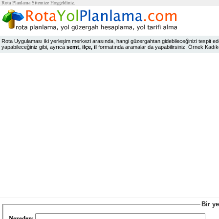
Rota Planlama Sitemize Hoşgeldiniz.
Rota Uygulaması iki yerleşim merkezi arasında, hangi güzergahtan gidebileceğinizi tespit edeb
yapabileceğiniz gibi, ayrıca
semt, ilçe, il
formatında aramalar da yapabilirsiniz. Örnek Kadıköy,
Bir y
Nereden: