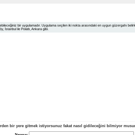
ileceğiniz bir uygulamadır. Uygulama seçilen iki nokta arasındaki en uygun güzergahı belirlem
 İstanbul ile Polatlı, Ankara gibi.
erden bir yere gitmek istiyorsunuz fakat nasıl gidileceğini bilmiyor mu
Nereye: