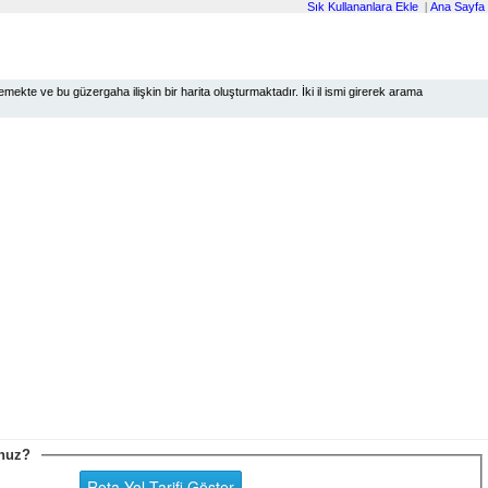
Sık Kullananlara Ekle
|
Ana Sayfa
ekte ve bu güzergaha ilişkin bir harita oluşturmaktadır. İki il ismi girerek arama
sunuz?