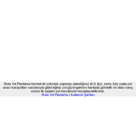
Rota Yol Planlama hizmeti ile yolculuk yapmayı plandığınız iki il, ilçe, semt, köy yada yer
arası karayolları vasıtasıyla gideceğiniz yol güzergahnını haritada görebilir ve olası varış
süresi ile toplam yol mesafesini hesaplayabilirsiniz.
Rota Yol Planlama
|
Kullanım Şartları