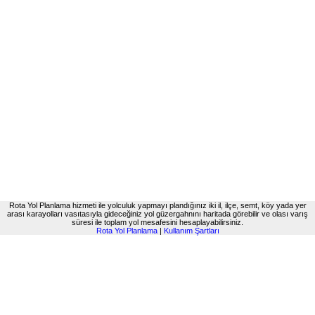
Rota Yol Planlama hizmeti ile yolculuk yapmayı plandığınız iki il, ilçe, semt, köy yada yer
arası karayolları vasıtasıyla gideceğiniz yol güzergahnını haritada görebilir ve olası varış
süresi ile toplam yol mesafesini hesaplayabilirsiniz.
Rota Yol Planlama
|
Kullanım Şartları