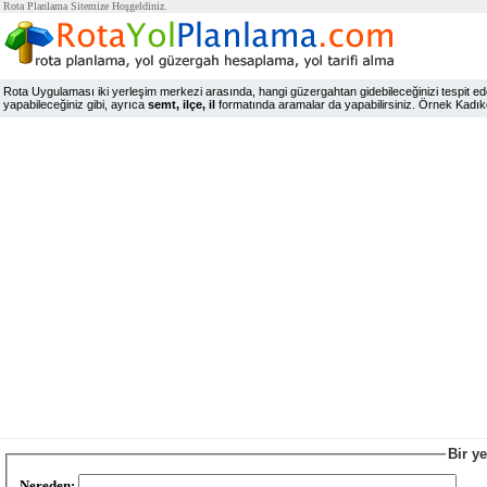
Rota Planlama Sitemize Hoşgeldiniz.
Rota Uygulaması iki yerleşim merkezi arasında, hangi güzergahtan gidebileceğinizi tespit edeb
yapabileceğiniz gibi, ayrıca
semt, ilçe, il
formatında aramalar da yapabilirsiniz. Örnek Kadıköy,
Bir y
Nereden: