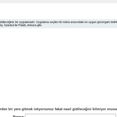
ileceğiniz bir uygulamadır. Uygulama seçilen iki nokta arasındaki en uygun güzergahı belirlem
 İstanbul ile Polatlı, Ankara gibi.
erden bir yere gitmek istiyorsunuz fakat nasıl gidileceğini bilmiyor mu
Nereye: