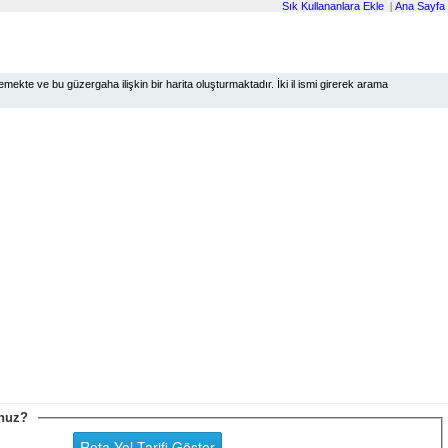
Sık Kullananlara Ekle
|
Ana Sayfa
ekte ve bu güzergaha ilişkin bir harita oluşturmaktadır. İki il ismi girerek arama
sunuz?