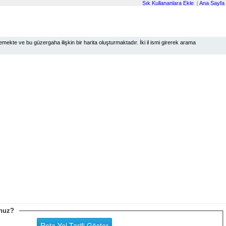
Sık Kullananlara Ekle
|
Ana Sayfa
ekte ve bu güzergaha ilişkin bir harita oluşturmaktadır. İki il ismi girerek arama
sunuz?