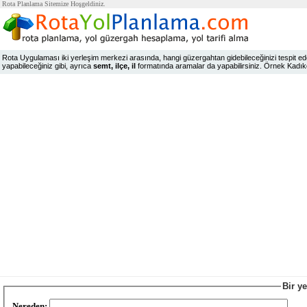
Rota Planlama Sitemize Hoşgeldiniz.
Rota Uygulaması iki yerleşim merkezi arasında, hangi güzergahtan gidebileceğinizi tespit edeb
yapabileceğiniz gibi, ayrıca
semt, ilçe, il
formatında aramalar da yapabilirsiniz. Örnek Kadıköy,
Bir y
Nereden: