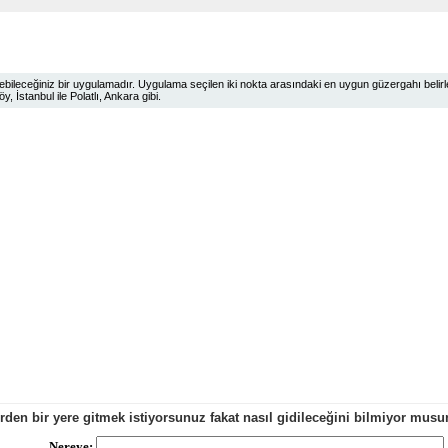
ileceğiniz bir uygulamadır. Uygulama seçilen iki nokta arasındaki en uygun güzergahı belirlem
 İstanbul ile Polatlı, Ankara gibi.
erden bir yere gitmek istiyorsunuz fakat nasıl gidileceğini bilmiyor mu
Nereye: