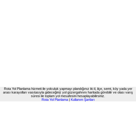
Rota Yol Planlama hizmeti ile yolculuk yapmayı plandığınız iki il, ilçe, semt, köy yada yer
arası karayolları vasıtasıyla gideceğiniz yol güzergahnını haritada görebilir ve olası varış
süresi ile toplam yol mesafesini hesaplayabilirsiniz.
Rota Yol Planlama
|
Kullanım Şartları