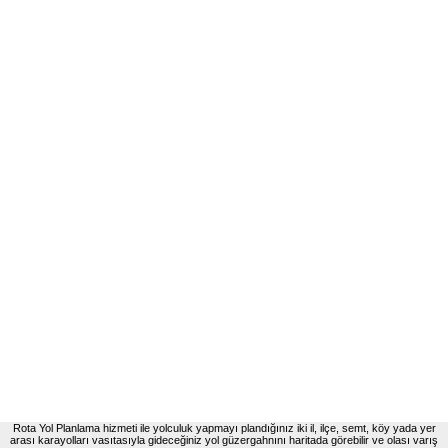
Rota Yol Planlama hizmeti ile yolculuk yapmayı plandığınız iki il, ilçe, semt, köy yada yer
arası karayolları vasıtasıyla gideceğiniz yol güzergahnını haritada görebilir ve olası varış