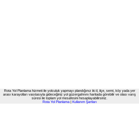
Rota Yol Planlama hizmeti ile yolculuk yapmayı plandığınız iki il, ilçe, semt, köy yada yer
arası karayolları vasıtasıyla gideceğiniz yol güzergahnını haritada görebilir ve olası varış
süresi ile toplam yol mesafesini hesaplayabilirsiniz.
Rota Yol Planlama
|
Kullanım Şartları