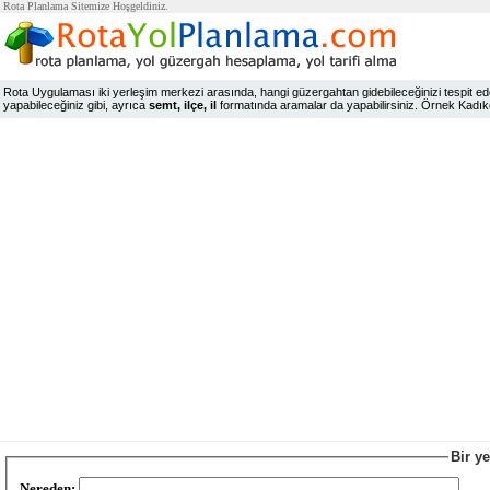
Rota Planlama Sitemize Hoşgeldiniz.
Rota Uygulaması iki yerleşim merkezi arasında, hangi güzergahtan gidebileceğinizi tespit edeb
yapabileceğiniz gibi, ayrıca
semt, ilçe, il
formatında aramalar da yapabilirsiniz. Örnek Kadıköy,
Bir y
Nereden: