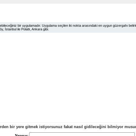
ileceğiniz bir uygulamadır. Uygulama seçilen iki nokta arasındaki en uygun güzergahı belirlem
 İstanbul ile Polatlı, Ankara gibi.
erden bir yere gitmek istiyorsunuz fakat nasıl gidileceğini bilmiyor mu
Nereye: