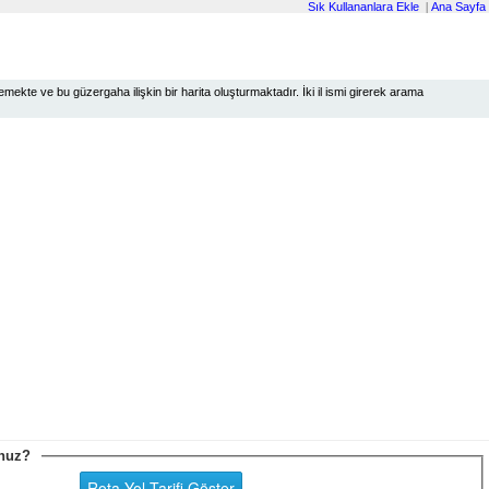
Sık Kullananlara Ekle
|
Ana Sayfa
ekte ve bu güzergaha ilişkin bir harita oluşturmaktadır. İki il ismi girerek arama
sunuz?