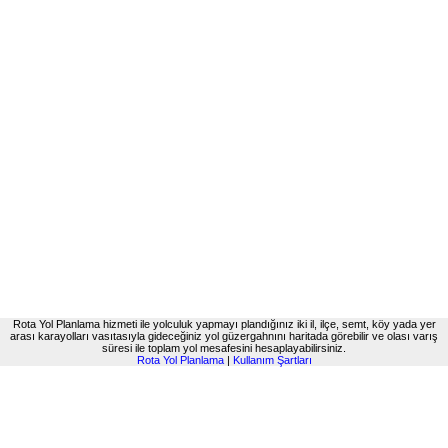
Rota Yol Planlama hizmeti ile yolculuk yapmayı plandığınız iki il, ilçe, semt, köy yada yer
arası karayolları vasıtasıyla gideceğiniz yol güzergahnını haritada görebilir ve olası varış
süresi ile toplam yol mesafesini hesaplayabilirsiniz.
Rota Yol Planlama
|
Kullanım Şartları