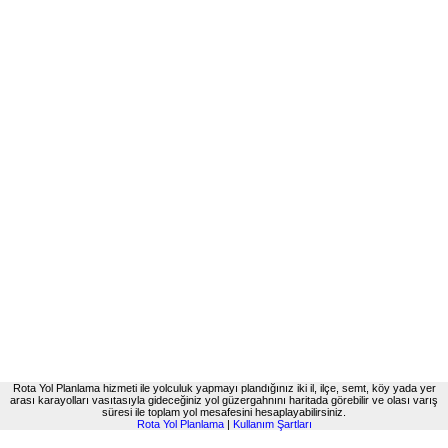
Rota Yol Planlama hizmeti ile yolculuk yapmayı plandığınız iki il, ilçe, semt, köy yada yer
arası karayolları vasıtasıyla gideceğiniz yol güzergahnını haritada görebilir ve olası varış
süresi ile toplam yol mesafesini hesaplayabilirsiniz.
Rota Yol Planlama
|
Kullanım Şartları