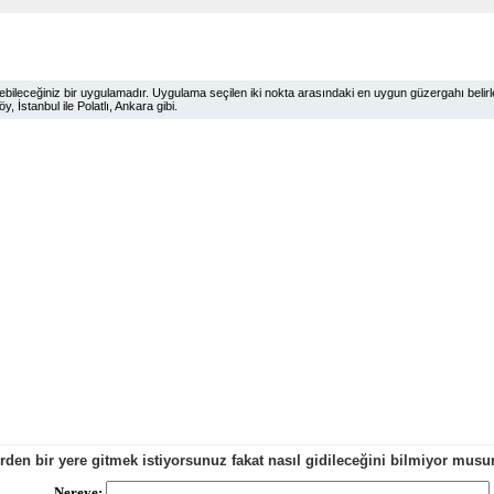
ileceğiniz bir uygulamadır. Uygulama seçilen iki nokta arasındaki en uygun güzergahı belirlem
 İstanbul ile Polatlı, Ankara gibi.
erden bir yere gitmek istiyorsunuz fakat nasıl gidileceğini bilmiyor mu
Nereye: