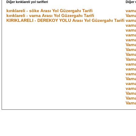
Diğer kırıklareli yol tarifleri
Diğer v
kırıklareli - söke Arası Yol Güzergahı Tarifi
varna
kırıklareli - varna Arası Yol Güzergahı Tarifi
Varna
KIRIKLARELI - DEREKOY YOLU Arası Yol Güzergahı Tarifi
varna
varna
varna
varna
varna
Varn
Varna
Varna
Varna
varna
varna
varna
Varn
varna
varna
Varna
Varna
Varn