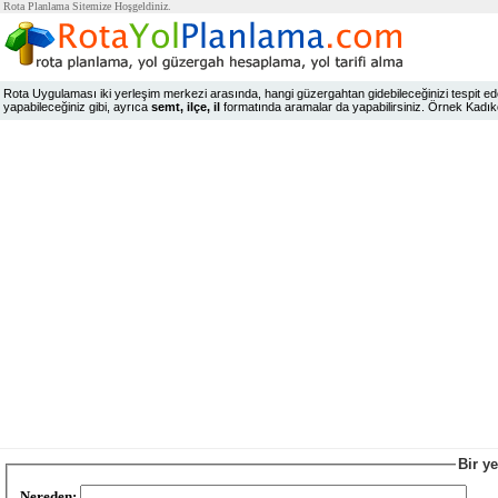
Rota Planlama Sitemize Hoşgeldiniz.
Rota Uygulaması iki yerleşim merkezi arasında, hangi güzergahtan gidebileceğinizi tespit edeb
yapabileceğiniz gibi, ayrıca
semt, ilçe, il
formatında aramalar da yapabilirsiniz. Örnek Kadıköy,
Bir y
Nereden: