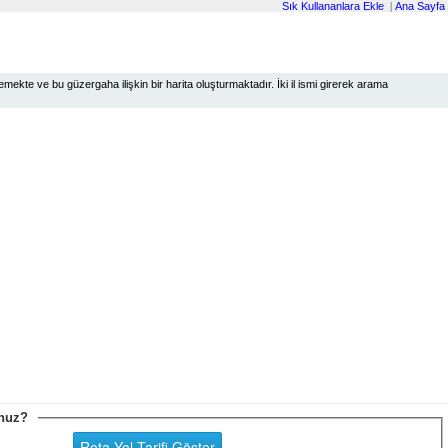
Sık Kullananlara Ekle
|
Ana Sayfa
ekte ve bu güzergaha ilişkin bir harita oluşturmaktadır. İki il ismi girerek arama
sunuz?