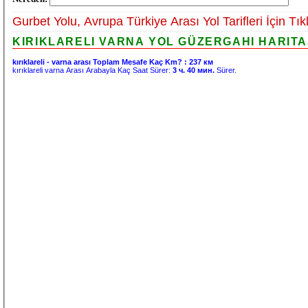
Gurbet Yolu, Avrupa Türkiye Arası Yol Tarifleri İçin Tık
KIRIKLARELI VARNA YOL GÜZERGAHI HARITAS
kırıklareli - varna arası Toplam Mesafe Kaç Km? :
237 км
kırıklareli varna Arası Arabayla Kaç Saat Sürer:
3 ч. 40 мин.
Sürer.