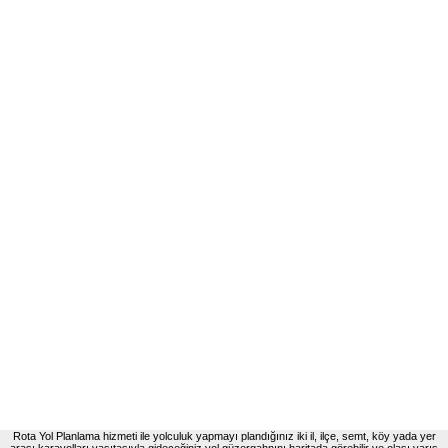
Rota Yol Planlama hizmeti ile yolculuk yapmayı plandığınız iki il, ilçe, semt, köy yada yer