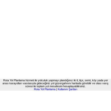
Rota Yol Planlama hizmeti ile yolculuk yapmayı plandığınız iki il, ilçe, semt, köy yada yer
arası karayolları vasıtasıyla gideceğiniz yol güzergahnını haritada görebilir ve olası varış
süresi ile toplam yol mesafesini hesaplayabilirsiniz.
Rota Yol Planlama
|
Kullanım Şartları