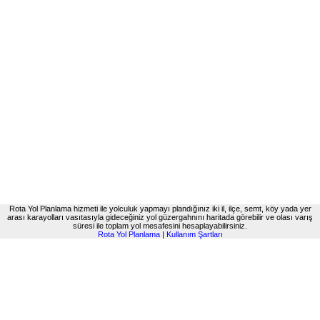
Rota Yol Planlama hizmeti ile yolculuk yapmayı plandığınız iki il, ilçe, semt, köy yada yer
arası karayolları vasıtasıyla gideceğiniz yol güzergahnını haritada görebilir ve olası varış
süresi ile toplam yol mesafesini hesaplayabilirsiniz.
Rota Yol Planlama
|
Kullanım Şartları