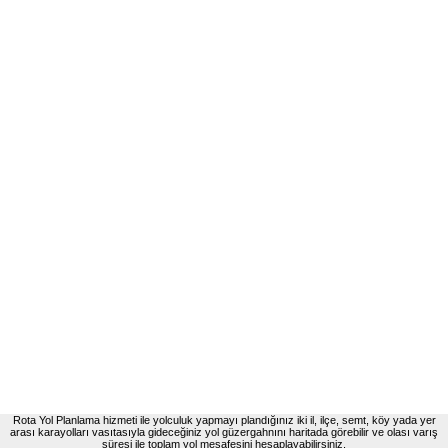
Rota Yol Planlama hizmeti ile yolculuk yapmayı plandığınız iki il, ilçe, semt, köy yada yer
arası karayolları vasıtasıyla gideceğiniz yol güzergahnını haritada görebilir ve olası varış
süresi ile toplam yol mesafesini hesaplayabilirsiniz.