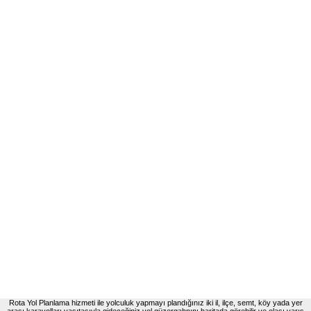
Rota Yol Planlama hizmeti ile yolculuk yapmayı plandığınız iki il, ilçe, semt, köy yada yer