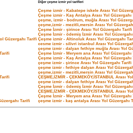
Diğer çeşme izmir yol tarifleri
Çeşme izmir - Kabatepe iskele Arası Yol Güzerga
Çeşme izmir - Kaş Antalya Arası Yol Güzergahı T
çeşme, izmir - bodrum, muğla Arası Yol Güzerga
çeşme,izmir - mezitli,mersin Arası Yol Güzergahı
Çeşme İzmir - şirince Arası Yol Güzergahı Tarifi
Çeşme İzmir - ödemiş İzmir Arası Yol Güzergahı 
Yol Güzergahı Tarifi
Çeşme izmir - Altinoluk Arası Yol Güzergahı Tari
cesme izmir - silivri istanbul Arası Yol Güzergah
çeşme izmir - dalyan fethiye muğla Arası Yol Gü
arifi
Çeşme İzmir - Meryem ana Arası Yol Güzergahı T
Çeşme izmir - Kaş Antalya Arası Yol Güzergahı T
çeşme izmir - şirince Arası Yol Güzergahı Tarifi
çeşme izmir - fethiye dalyan Arası Yol Güzergahı
çeşme,izmir - mezitli,mersin Arası Yol Güzergahı
arifi
ÇEŞME,İZMİR - ÇEKMEKÖY,İSTANBUL Arası Yol 
çeşme izmir - dalyan fethiye Arası Yol Güzergahı
Çeşme İzmir - ödemiş İzmir Arası Yol Güzergahı 
ÇEŞME,İZMİR - ÇEKMEKÖY,İSTANBUL Arası Yol 
Çeşme İzmir - Meryem ana Arası Yol Güzergahı T
üzergahı Tarifi
çeşme izmir - kaş antalya Arası Yol Güzergahı T