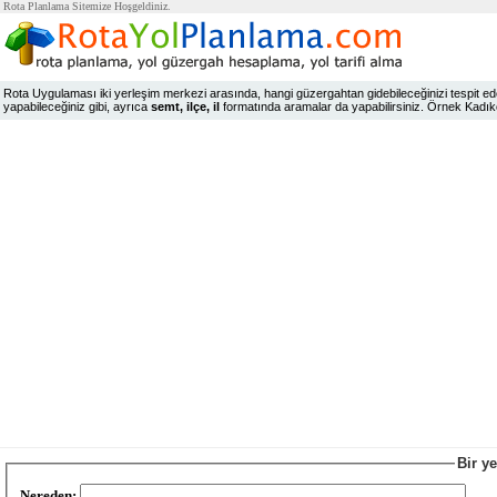
Rota Planlama Sitemize Hoşgeldiniz.
Rota Uygulaması iki yerleşim merkezi arasında, hangi güzergahtan gidebileceğinizi tespit edeb
yapabileceğiniz gibi, ayrıca
semt, ilçe, il
formatında aramalar da yapabilirsiniz. Örnek Kadıköy,
Bir y
Nereden: