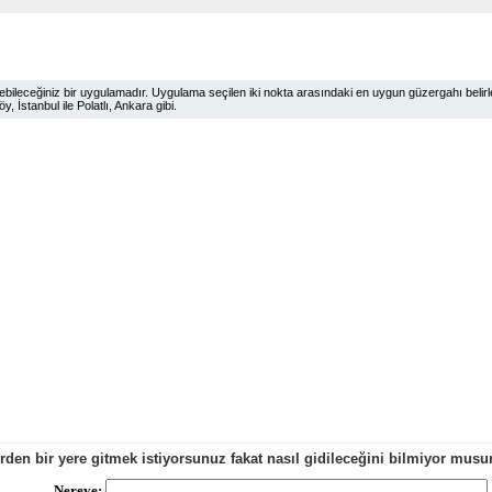
ileceğiniz bir uygulamadır. Uygulama seçilen iki nokta arasındaki en uygun güzergahı belirlem
 İstanbul ile Polatlı, Ankara gibi.
erden bir yere gitmek istiyorsunuz fakat nasıl gidileceğini bilmiyor mu
Nereye: