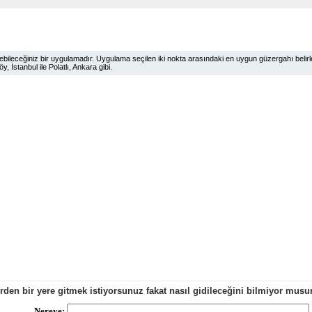
ileceğiniz bir uygulamadır. Uygulama seçilen iki nokta arasındaki en uygun güzergahı belirlem
 İstanbul ile Polatlı, Ankara gibi.
erden bir yere gitmek istiyorsunuz fakat nasıl gidileceğini bilmiyor mu
Nereye: