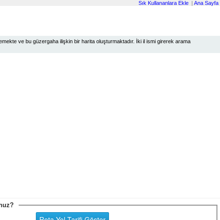
Sık Kullananlara Ekle
|
Ana Sayfa
ekte ve bu güzergaha ilişkin bir harita oluşturmaktadır. İki il ismi girerek arama
sunuz?