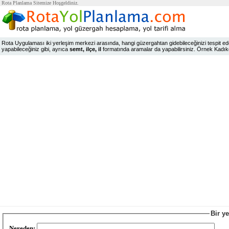
Rota Planlama Sitemize Hoşgeldiniz.
Rota Uygulaması iki yerleşim merkezi arasında, hangi güzergahtan gidebileceğinizi tespit edeb
yapabileceğiniz gibi, ayrıca
semt, ilçe, il
formatında aramalar da yapabilirsiniz. Örnek Kadıköy,
Bir y
Nereden: