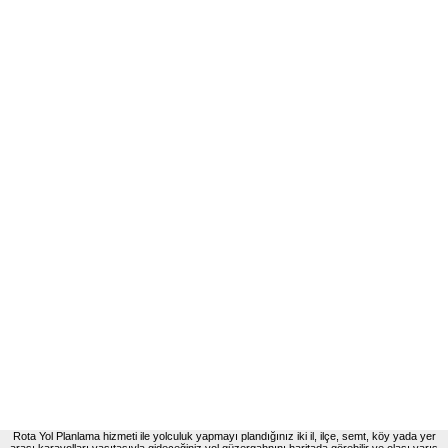
Rota Yol Planlama hizmeti ile yolculuk yapmayı plandığınız iki il, ilçe, semt, köy yada yer