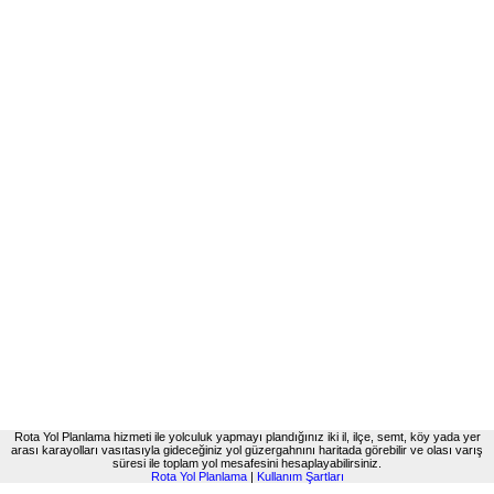
Rota Yol Planlama hizmeti ile yolculuk yapmayı plandığınız iki il, ilçe, semt, köy yada yer
arası karayolları vasıtasıyla gideceğiniz yol güzergahnını haritada görebilir ve olası varış
süresi ile toplam yol mesafesini hesaplayabilirsiniz.
Rota Yol Planlama
|
Kullanım Şartları