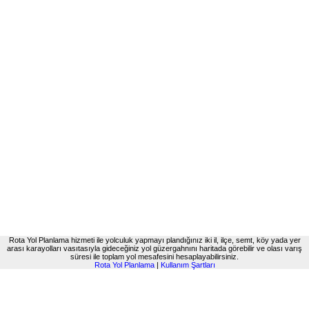
Rota Yol Planlama hizmeti ile yolculuk yapmayı plandığınız iki il, ilçe, semt, köy yada yer
arası karayolları vasıtasıyla gideceğiniz yol güzergahnını haritada görebilir ve olası varış
süresi ile toplam yol mesafesini hesaplayabilirsiniz.
Rota Yol Planlama
|
Kullanım Şartları