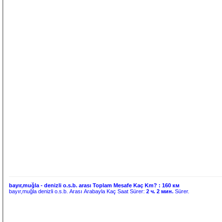
bayır,muğla - denizli o.s.b. arası Toplam Mesafe Kaç Km? :
160 км
bayır,muğla denizli o.s.b. Arası Arabayla Kaç Saat Sürer:
2 ч. 2 мин.
Sürer.