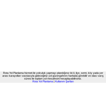
Rota Yol Planlama hizmeti ile yolculuk yapmayı plandığınız iki il, ilçe, semt, köy yada yer
arası karayolları vasıtasıyla gideceğiniz yol güzergahnını haritada görebilir ve olası varış
süresi ile toplam yol mesafesini hesaplayabilirsiniz.
Rota Yol Planlama
|
Kullanım Şartları