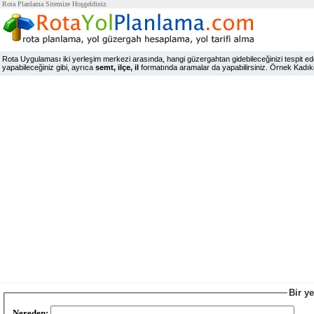
Rota Planlama Sitemize Hoşgeldiniz.
Rota Uygulaması iki yerleşim merkezi arasında, hangi güzergahtan gidebileceğinizi tespit edeb
yapabileceğiniz gibi, ayrıca
semt, ilçe, il
formatında aramalar da yapabilirsiniz. Örnek Kadıköy,
Bir y
Nereden: