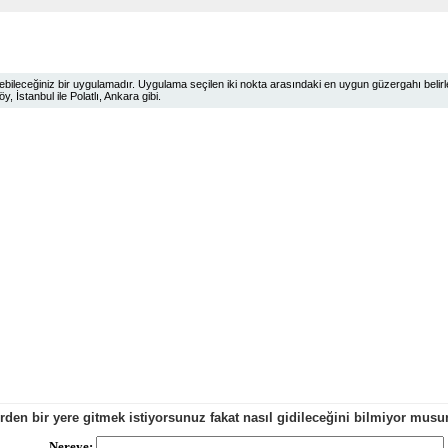
ileceğiniz bir uygulamadır. Uygulama seçilen iki nokta arasındaki en uygun güzergahı belirlem
 İstanbul ile Polatlı, Ankara gibi.
erden bir yere gitmek istiyorsunuz fakat nasıl gidileceğini bilmiyor mu
Nereye: