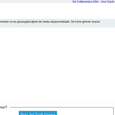
Sık Kullananlara Ekle
|
Ana Sayfa
ekte ve bu güzergaha ilişkin bir harita oluşturmaktadır. İki il ismi girerek arama
sunuz?