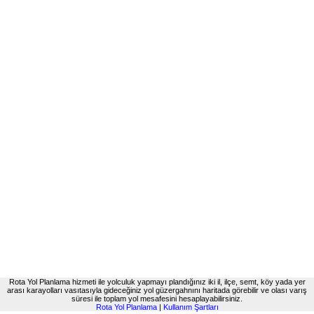
Rota Yol Planlama hizmeti ile yolculuk yapmayı plandığınız iki il, ilçe, semt, köy yada yer
arası karayolları vasıtasıyla gideceğiniz yol güzergahnını haritada görebilir ve olası varış
süresi ile toplam yol mesafesini hesaplayabilirsiniz.
Rota Yol Planlama
|
Kullanım Şartları