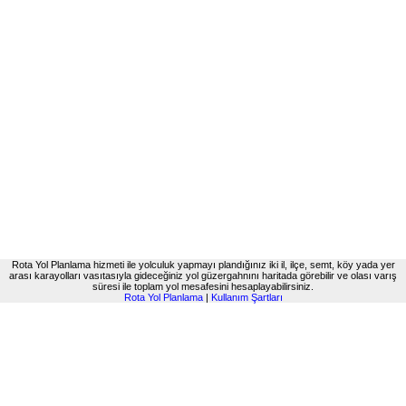
Rota Yol Planlama hizmeti ile yolculuk yapmayı plandığınız iki il, ilçe, semt, köy yada yer
arası karayolları vasıtasıyla gideceğiniz yol güzergahnını haritada görebilir ve olası varış
süresi ile toplam yol mesafesini hesaplayabilirsiniz.
Rota Yol Planlama
|
Kullanım Şartları