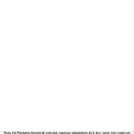
Rota Yol Planlama hizmeti ile yolculuk yapmayı plandığınız iki il, ilçe, semt, köy yada yer