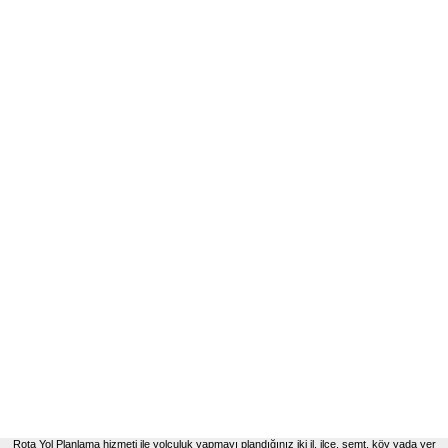
Rota Yol Planlama hizmeti ile yolculuk yapmayı plandığınız iki il, ilçe, semt, köy yada yer