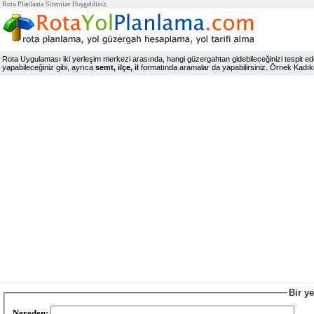
Rota Planlama Sitemize Hoşgeldiniz.
Rota Uygulaması iki yerleşim merkezi arasında, hangi güzergahtan gidebileceğinizi tespit edeb
yapabileceğiniz gibi, ayrıca
semt, ilçe, il
formatında aramalar da yapabilirsiniz. Örnek Kadıköy,
Bir y
Nereden: