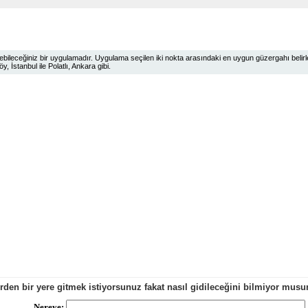
ileceğiniz bir uygulamadır. Uygulama seçilen iki nokta arasındaki en uygun güzergahı belirlem
 İstanbul ile Polatlı, Ankara gibi.
erden bir yere gitmek istiyorsunuz fakat nasıl gidileceğini bilmiyor mu
Nereye: