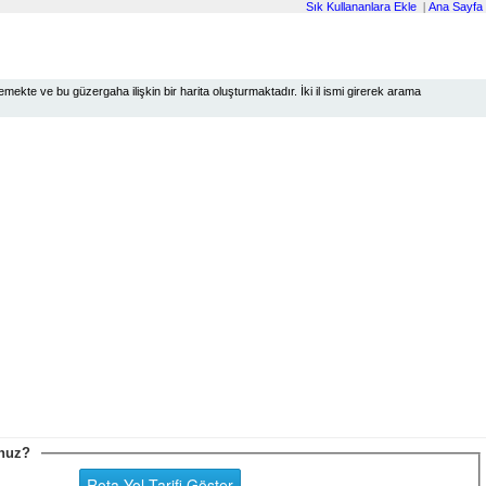
Sık Kullananlara Ekle
|
Ana Sayfa
ekte ve bu güzergaha ilişkin bir harita oluşturmaktadır. İki il ismi girerek arama
sunuz?