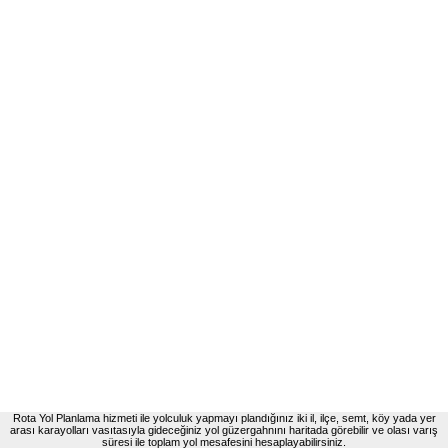
Rota Yol Planlama hizmeti ile yolculuk yapmayı plandığınız iki il, ilçe, semt, köy yada yer
arası karayolları vasıtasıyla gideceğiniz yol güzergahnını haritada görebilir ve olası varış
süresi ile toplam yol mesafesini hesaplayabilirsiniz.