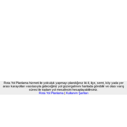
Rota Yol Planlama hizmeti ile yolculuk yapmayı plandığınız iki il, ilçe, semt, köy yada yer
arası karayolları vasıtasıyla gideceğiniz yol güzergahnını haritada görebilir ve olası varış
süresi ile toplam yol mesafesini hesaplayabilirsiniz.
Rota Yol Planlama
|
Kullanım Şartları