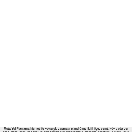
Rota Yol Planlama hizmeti ile yolculuk yapmayı plandığınız iki il, ilçe, semt, köy yada yer