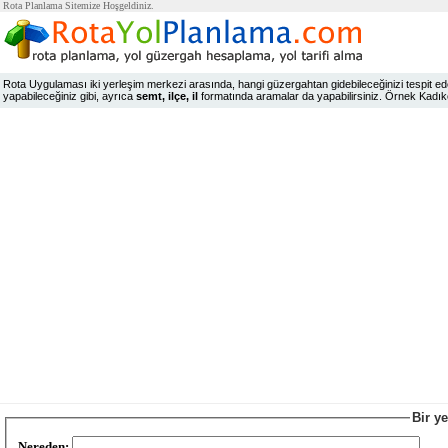
Rota Planlama Sitemize Hoşgeldiniz.
Rota Uygulaması iki yerleşim merkezi arasında, hangi güzergahtan gidebileceğinizi tespit edeb
yapabileceğiniz gibi, ayrıca
semt, ilçe, il
formatında aramalar da yapabilirsiniz. Örnek Kadıköy,
Bir y
Nereden: