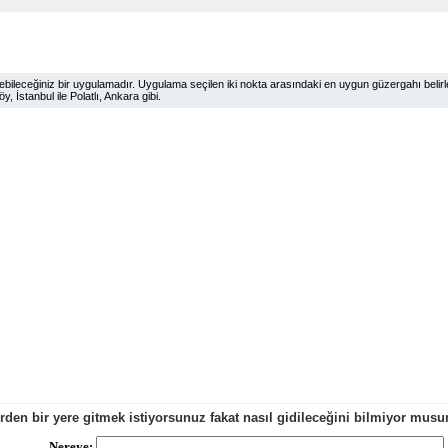
ileceğiniz bir uygulamadır. Uygulama seçilen iki nokta arasındaki en uygun güzergahı belirlem
 İstanbul ile Polatlı, Ankara gibi.
erden bir yere gitmek istiyorsunuz fakat nasıl gidileceğini bilmiyor mu
Nereye: