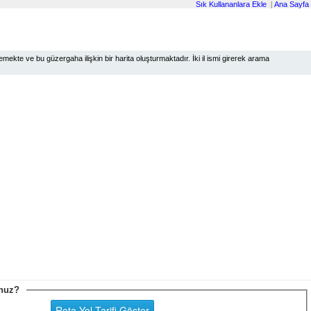
Sık Kullananlara Ekle
|
Ana Sayfa
ekte ve bu güzergaha ilişkin bir harita oluşturmaktadır. İki il ismi girerek arama
sunuz?