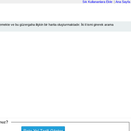
Sık Kullananlara Ekle
|
Ana Sayfa
ekte ve bu güzergaha ilişkin bir harita oluşturmaktadır. İki il ismi girerek arama
sunuz?