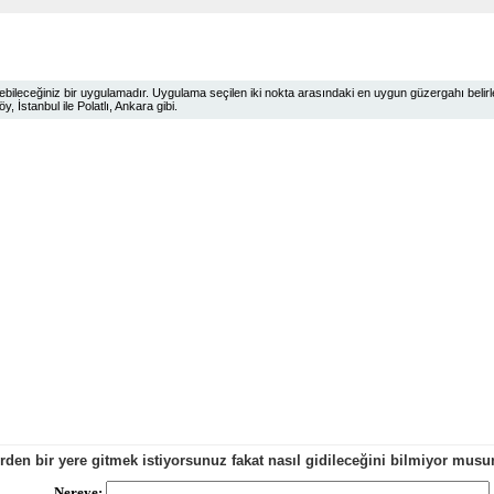
ileceğiniz bir uygulamadır. Uygulama seçilen iki nokta arasındaki en uygun güzergahı belirlem
 İstanbul ile Polatlı, Ankara gibi.
erden bir yere gitmek istiyorsunuz fakat nasıl gidileceğini bilmiyor mu
Nereye: