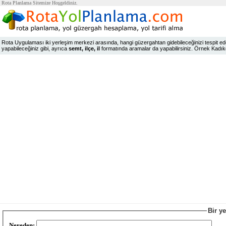
Rota Planlama Sitemize Hoşgeldiniz.
Rota Uygulaması iki yerleşim merkezi arasında, hangi güzergahtan gidebileceğinizi tespit edeb
yapabileceğiniz gibi, ayrıca
semt, ilçe, il
formatında aramalar da yapabilirsiniz. Örnek Kadıköy,
Bir y
Nereden: