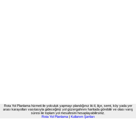
Rota Yol Planlama hizmeti ile yolculuk yapmayı plandığınız iki il, ilçe, semt, köy yada yer
arası karayolları vasıtasıyla gideceğiniz yol güzergahnını haritada görebilir ve olası varış
süresi ile toplam yol mesafesini hesaplayabilirsiniz.
Rota Yol Planlama
|
Kullanım Şartları