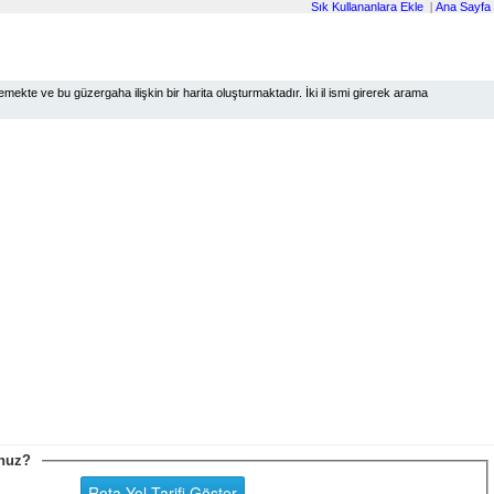
Sık Kullananlara Ekle
|
Ana Sayfa
ekte ve bu güzergaha ilişkin bir harita oluşturmaktadır. İki il ismi girerek arama
sunuz?