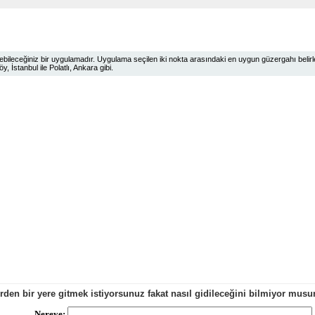
ileceğiniz bir uygulamadır. Uygulama seçilen iki nokta arasındaki en uygun güzergahı belirlem
 İstanbul ile Polatlı, Ankara gibi.
erden bir yere gitmek istiyorsunuz fakat nasıl gidileceğini bilmiyor mu
Nereye: