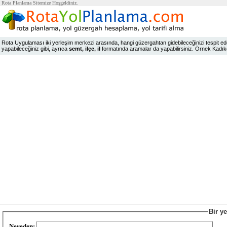
Rota Planlama Sitemize Hoşgeldiniz.
Rota Uygulaması iki yerleşim merkezi arasında, hangi güzergahtan gidebileceğinizi tespit edeb
yapabileceğiniz gibi, ayrıca
semt, ilçe, il
formatında aramalar da yapabilirsiniz. Örnek Kadıköy,
Bir y
Nereden: