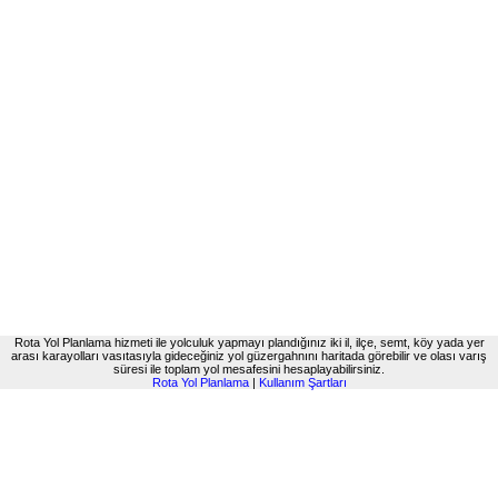
Rota Yol Planlama hizmeti ile yolculuk yapmayı plandığınız iki il, ilçe, semt, köy yada yer
arası karayolları vasıtasıyla gideceğiniz yol güzergahnını haritada görebilir ve olası varış
süresi ile toplam yol mesafesini hesaplayabilirsiniz.
Rota Yol Planlama
|
Kullanım Şartları