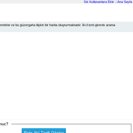
Sık Kullananlara Ekle
|
Ana Sayfa
ekte ve bu güzergaha ilişkin bir harita oluşturmaktadır. İki il ismi girerek arama
sunuz?