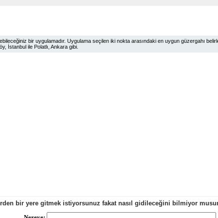
ileceğiniz bir uygulamadır. Uygulama seçilen iki nokta arasındaki en uygun güzergahı belirlem
 İstanbul ile Polatlı, Ankara gibi.
erden bir yere gitmek istiyorsunuz fakat nasıl gidileceğini bilmiyor mu
Nereye: