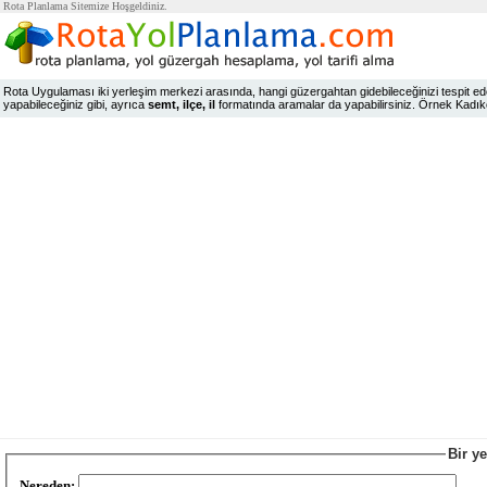
Rota Planlama Sitemize Hoşgeldiniz.
Rota Uygulaması iki yerleşim merkezi arasında, hangi güzergahtan gidebileceğinizi tespit edeb
yapabileceğiniz gibi, ayrıca
semt, ilçe, il
formatında aramalar da yapabilirsiniz. Örnek Kadıköy,
Bir y
Nereden: