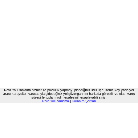
Rota Yol Planlama hizmeti ile yolculuk yapmayı plandığınız iki il, ilçe, semt, köy yada yer
arası karayolları vasıtasıyla gideceğiniz yol güzergahnını haritada görebilir ve olası varış
süresi ile toplam yol mesafesini hesaplayabilirsiniz.
Rota Yol Planlama
|
Kullanım Şartları