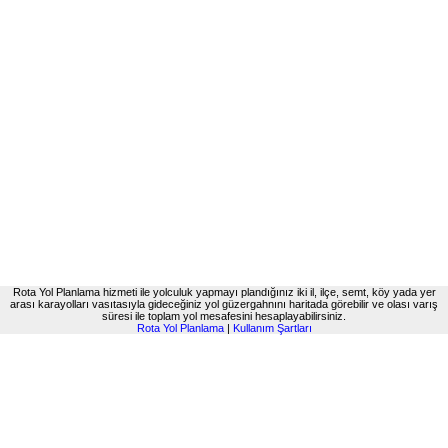
Rota Yol Planlama hizmeti ile yolculuk yapmayı plandığınız iki il, ilçe, semt, köy yada yer
arası karayolları vasıtasıyla gideceğiniz yol güzergahnını haritada görebilir ve olası varış
süresi ile toplam yol mesafesini hesaplayabilirsiniz.
Rota Yol Planlama
|
Kullanım Şartları