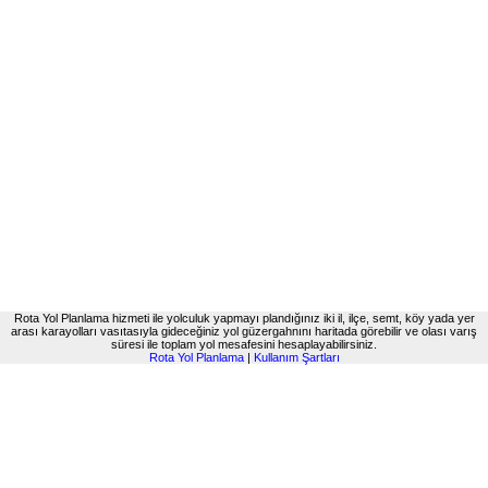
Rota Yol Planlama hizmeti ile yolculuk yapmayı plandığınız iki il, ilçe, semt, köy yada yer
arası karayolları vasıtasıyla gideceğiniz yol güzergahnını haritada görebilir ve olası varış
süresi ile toplam yol mesafesini hesaplayabilirsiniz.
Rota Yol Planlama
|
Kullanım Şartları