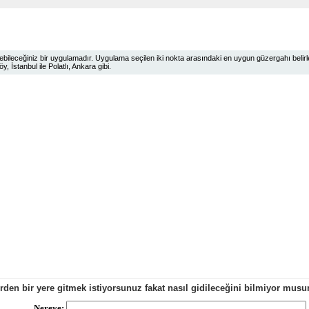
ileceğiniz bir uygulamadır. Uygulama seçilen iki nokta arasındaki en uygun güzergahı belirlem
 İstanbul ile Polatlı, Ankara gibi.
erden bir yere gitmek istiyorsunuz fakat nasıl gidileceğini bilmiyor mu
Nereye: