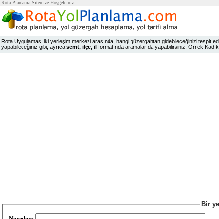
Rota Planlama Sitemize Hoşgeldiniz.
Rota Uygulaması iki yerleşim merkezi arasında, hangi güzergahtan gidebileceğinizi tespit edeb
yapabileceğiniz gibi, ayrıca
semt, ilçe, il
formatında aramalar da yapabilirsiniz. Örnek Kadıköy,
Bir y
Nereden: