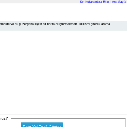
Sık Kullananlara Ekle
|
Ana Sayfa
ekte ve bu güzergaha ilişkin bir harita oluşturmaktadır. İki il ismi girerek arama
sunuz?