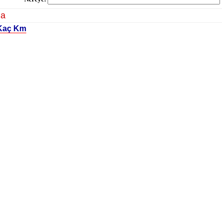
la
 Kaç Km