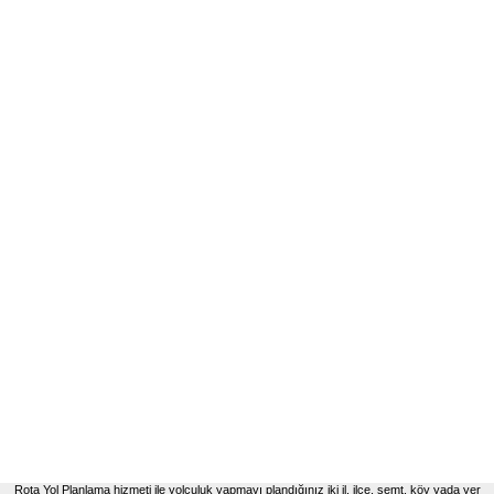
Rota Yol Planlama hizmeti ile yolculuk yapmayı plandığınız iki il, ilçe, semt, köy yada yer