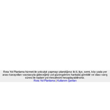
Rota Yol Planlama hizmeti ile yolculuk yapmayı plandığınız iki il, ilçe, semt, köy yada yer
arası karayolları vasıtasıyla gideceğiniz yol güzergahnını haritada görebilir ve olası varış
süresi ile toplam yol mesafesini hesaplayabilirsiniz.
Rota Yol Planlama
|
Kullanım Şartları