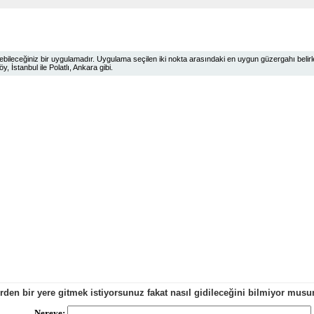
ileceğiniz bir uygulamadır. Uygulama seçilen iki nokta arasındaki en uygun güzergahı belirlem
 İstanbul ile Polatlı, Ankara gibi.
erden bir yere gitmek istiyorsunuz fakat nasıl gidileceğini bilmiyor mu
Nereye: