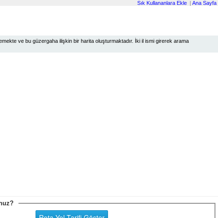
Sık Kullananlara Ekle
|
Ana Sayfa
ekte ve bu güzergaha ilişkin bir harita oluşturmaktadır. İki il ismi girerek arama
sunuz?