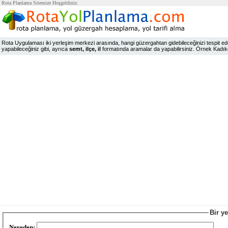
Rota Planlama Sitemize Hoşgeldiniz.
Rota Uygulaması iki yerleşim merkezi arasında, hangi güzergahtan gidebileceğinizi tespit edeb
yapabileceğiniz gibi, ayrıca
semt, ilçe, il
formatında aramalar da yapabilirsiniz. Örnek Kadıköy,
Bir y
Nereden: